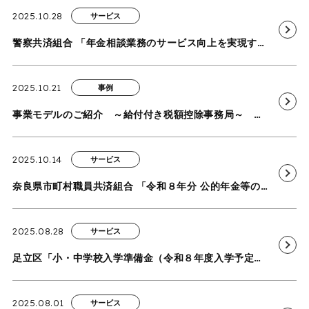
2025.10.28
サービス
警察共済組合 「年金相談業務のサービス向上を実現するための総合的な年金相談窓口業務」を受託
2025.10.21
事例
事業モデルのご紹介 ～給付付き税額控除事務局～ を追加しました
2025.10.14
サービス
奈良県市町村職員共済組合 「令和８年分 公的年金等の受給者の扶養親族等申告書に係る、 印刷・封入封緘・電話対応・書類審査・データ入力業務委託」を受託
2025.08.28
サービス
足立区「小・中学校入学準備金（令和８年度入学予定者）支給事業」を受託
2025.08.01
サービス