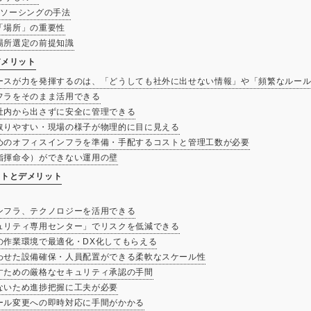
トソーシングの手法
る「場所」の重要性
き場所選定の前提知識
デメリット
ンソースが力を発揮するのは、「どうしても社外に出せない情報」や「頻繁なルー
ンフラをそのまま活用できる
自社内から出さずに安全に管理できる
が取りやすい・現場の様子が物理的に目に見える
るためのオフィスインフラを準備・手配するコストと管理工数が必要
（指揮命令）ができない運用の壁
ットとデメリット
インフラ、テクノロジーを活用できる
キュリティ専用センター」でリスクを低減できる
ロの作業環境で最適化・DX化してもらえる
合わせた設備確保・人員配置ができる柔軟なスケール性
出すための厳格なセキュリティ承認の手間
えないため進捗把握に工夫が必要
ルール変更への即時対応に手間がかかる