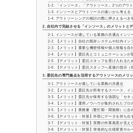
1-2. 「インソース」「アウトソース」2つのアウ
1-3. インソースとアウトソースの違いから考え
1-4. アウトソーシングの検討の際に押さえるべ
2. 自社内で完結させる「インソース」のメリットと
2-1. インソースが適している業務の共通点イ
2-2. 【メリット】自社の既存システムや社内イ
2-3. 【メリット】重要な機密情報や個人情報を
2-4. 【メリット】委託先とコミュニケーション
2-5. 【デメリット】委託スタッフを受け入れ
2-6. 【デメリット】委託スタッフへ直接の指示
3. 委託先の専門拠点を活用するアウトソースのメリ
3-1. アウトソースが適している業務の共通点
3-2. 【メリット】委託先が所有するスペース、
3-3. 【メリット】委託先が保有する強固な「セ
3-4. 【メリット】運用ノウハウが集約されたプ
3-5. 【メリット】業務量（繁忙期・閑散期）に
3-6. 【デメリット・対策】外部にデータを持ち
3-7. 【デメリット・対策】実際の作業風景が見
3-8. 【デメリット・対策】突発的な仕様変更や