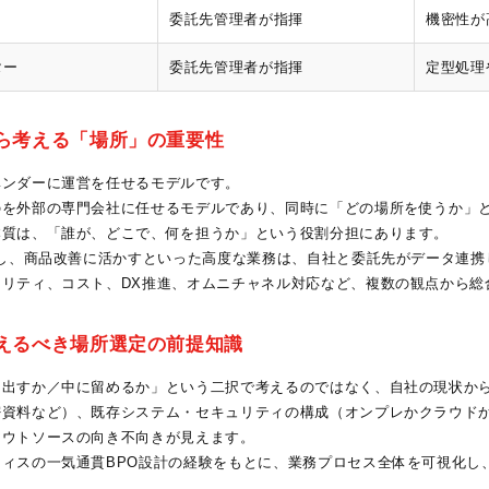
委託先管理者が指揮
機密性が
ター
委託先管理者が指揮
定型処理
から考える「場所」の重要性
ベンダーに運営を任せるモデルです。
のを外部の専門会社に任せるモデルであり、同時に「どの場所を使うか」
本質は、「誰が、どこで、何を担うか」という役割分担にあります。
析し、商品改善に活かすといった高度な業務は、自社と委託先がデータ連
リティ、コスト、DX推進、オムニチャネル対応など、複数の観点から総
さえるべき場所選定の前提知識
に出すか／中に留めるか」という二択で考えるのではなく、自社の現状か
密資料など）、既存システム・セキュリティの構成（オンプレかクラウド
アウトソースの向き不向きが見えます。
ィスの一気通貫BPO設計の経験をもとに、業務プロセス全体を可視化し