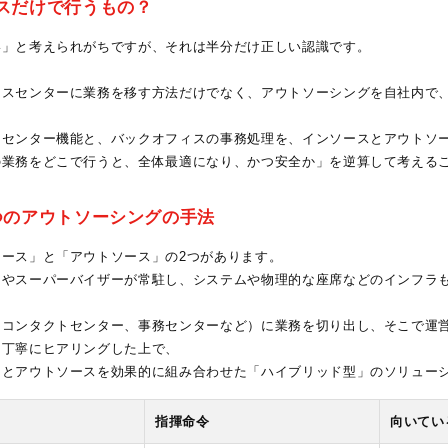
ィスだけで行うもの？
い」と考えられがちですが、それは半分だけ正しい認識です。
ィスセンターに業務を移す方法だけでなく、アウトソーシングを自社内で
トセンター機能と、バックオフィスの事務処理を、インソースとアウトソ
の業務をどこで行うと、全体最適になり、かつ安全か」を逆算して考える
2つのアウトソーシングの手法
ース」と「アウトソース」の2つがあります。
フやスーパーバイザーが常駐し、システムや物理的な座席などのインフラ
（コンタクトセンター、事務センターなど）に業務を切り出し、そこで運
を丁寧にヒアリングした上で、
スとアウトソースを効果的に組み合わせた「ハイブリッド型」のソリュー
指揮命令
向いてい