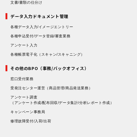
文書/書類の仕分け
データ入力ドキュメント管理
各種データ入力/イメージエントリー
各種申込受付/データ登録/審査業務
アンケート入力
各種帳票電子化
（スキャン/スキャニング）
その他のBPO（事務/バックオフィス）
窓口受付業務
受発注センター運営
（商品管理/商品発送業務）
アンケート調査
（アンケート作成/配布回収/データ集計/分析レポート作成）
キャンペーン事務局
修理故障受付/入荷/出荷