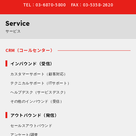
TEL：03-6870-5800
FAX：03-5358-2620
（お問い合わせ対応）も並行
フスタイルに合わせた最適な
社内リソースやノウハウ不足
して展開し、人材の定着やノ
時間帯に連絡を実施すること
から自社対応に課題を感じて
ウハウ蓄積も図っています。
で、接続率・告知ヒアリング
いるお客様企業も少なくあり
Service
これにより、繁閑の波が激し
率ともに高水準を維持してい
ません。 マックスコムでは長
サービス
いビジネス環境でもフレキシ
ます。 また、会話ログやフィ
年のノウハウに基づき、オペ
ブルで安定したサービスを提
ードバックを通じて、
レーターの研修・教育を徹底
供し続けることで、応対品質
VOC（顧客の声）やVOE（従
し、入金勧奨に特化したスク
CRM（コールセンター）
と顧客満足度の均一化や、今
業員の声）を営業現場や代理
リプトを活用することで、高
後の商品開発・営業戦略に活
店に迅速に共有し、現場での
インバウンド（受信）
い成果を実現しています。単
かせる貴重な顧客情報の発掘
教育や改善活動に役立ててい
なる督促ではなく、債権者様
カスタマーサポート
（顧客対応）
にも貢献しています。
ただきました。 高品質かつ確
のご要望や法令を遵守したう
テクニカルサポート
（ITサポート）
実なアウトバウンド調査サー
えで、相手先との信頼関係を
ビスで、企業の営業活動や業
損なわない丁寧なコミュニケ
ヘルプデスク
（サービスデスク）
務運営をご支援いたします。
ーションを実施いたします。
その他のインバウンド
（受信）
また、架電時間や案件ごとの
優先順位にも細やかに配慮
アウトバウンド（発信）
し、効率よく回収率向上に貢
セールスアウトバウンド
献いたします。 これまで多数
アンケート/調査
の導入実績と豊富な業界知識