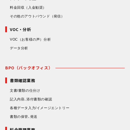
により、お客様企業ごとに最
料金回収
（入金勧奨）
適なフローを設計し、個別課
その他のアウトバウンド
（発信）
題にも柔軟に対応してきまし
た。専門性の高いスタッフに
VOC・分析
よる運営体制と、万全の情報
VOC（お客様の声）分析
管理による安心の体制で、お
データ分析
客様企業のアウトバウンド業
務をご支援いたします。 確か
な実績とノウハウで、円滑な
BPO（バックオフィス）
資金回収の実現をお手伝いい
たします。
書類確認業務
文書/書類の仕分け
記入内容､添付書類の確認
各種データ入力/イメージエントリー
書類の保管､発送
料金管理業務