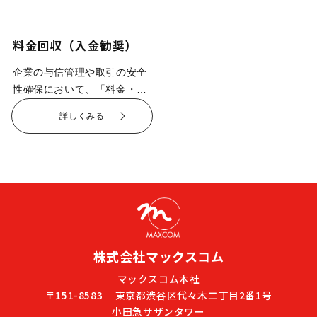
サーチなど、幅広い営業支援
調査・コンサルティングサー
活動に対応し、お客様ごとの
ビスをご提供しています。た
課題や目標に合わせてカスタ
とえば市場調査やミステリー
料金回収
（入金勧奨）
マイズしたスクリプトやフロ
コール（覆面調査）を通じ
ーを構築する点が大きな特長
て、お客様の潜在ニーズや市
企業の与信管理や取引の安全
です。 特に大手教育関連会社
場動向を的確に捉え、営業戦
性確保において、「料金・代
様とのプロジェクトでは、会
略の最適化や業務品質向上に
金未納者へのアウトバウンド
詳しくみる
員増加が見込まれる繁忙期に
貢献してまいりました。 契約
入金勧奨」は欠かすことので
柔軟な人材配置とオペレーシ
後の確認アウトバウンド業務
きない重要な業務です。マッ
ョン体制を構築、クオリティ
では、国内大手生命保険会社
クスコムではこれまで多様な
とコスト両面の課題に応えて
様からも高い信頼を得ていま
業種・規模のお客様企業を対
きました。最新のアウトバウ
す。従来、対面モニタリング
象に、効果的かつ効率的なア
ンドシステム導入による正確
で見えていた情報や課題を、
ウトバウンド入金勧奨の運用
な顧客管理やリストセグメン
電話チャネルに替えることで
支援を積み重ねてまいりまし
ト、応対品質向上のための
業務効率化とコスト削減を両
た。未入金のまま放置する
株式会社マックスコム
PDCAサイクル運用など、
立しつつ、募集人の説明内容
と、キャッシュフローの悪化
日々業務の精度と効率化を追
や契約時のリスクを漏れなく
や与信リスクの増大につなが
マックスコム本社
求しています。 アウトバウン
検証できる体制を構築。契約
〒151-8583
東京都渋谷区代々木二丁目2番1号
るため、迅速かつ適切な入金
小田急サザンタワー
ドだけでなく、インバウンド
者様一人ひとりの属性やライ
勧奨が不可欠です。しかし、