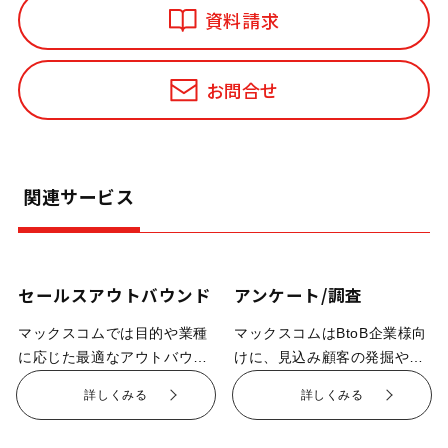
資料請求
お問合せ
関連サービス
セールスアウトバウンド
アンケート/調査
マックスコムでは目的や業種
マックスコムはBtoB企業様向
に応じた最適なアウトバウン
けに、見込み顧客の発掘や既
ドサービスを提供していま
存顧客とのエンゲージメント
詳しくみる
詳しくみる
す。会員獲得や商品紹介、ア
強化、リスク管理まで幅広く
ポイントの取得、キーマンリ
対応するアウトバウンド型の