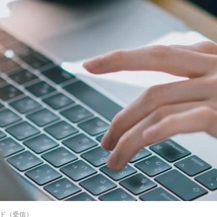
ド
（受信）