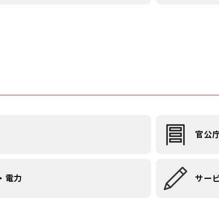
官公
・電力
サー