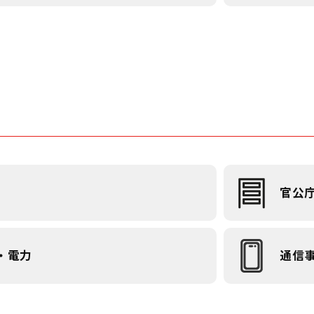
官公
・電力
通信