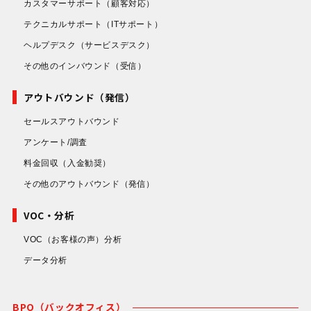
カスタマーサポート
（顧客対応）
用」を両立し、お客様企業に
といった課題を解決していま
テクニカルサポート
（ITサポート）
とって安全・安心・快適な
す。また、オフショア体制を
Webサービス環境の実現をご
活かし、コストパフォーマン
ヘルプデスク
（サービスデスク）
支援いたします。
スと高品質の両立を実現。業
その他のインバウンド
（受信）
務受託によってお客様の人員
調整の負担を大幅に軽減し、
アウトバウンド（発信）
委託化による人件費の削減に
セールスアウトバウンド
も貢献しています。 国内外の
アンケート/調査
多数の企業様からも高い評価
をいただき、安心してご利用
料金回収
（入金勧奨）
いただける体制を整えていま
その他のアウトバウンド
（発信）
す。 ※当サービスは、オフシ
ョア（海外）拠点での対応を
VOC・分析
想定しご提供するサービスで
VOC（お客様の声）分析
すが、ご要望によっては、ニ
データ分析
アショア（国内）での対応も
可能です。
BPO（バックオフィス）