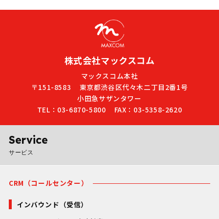
ータの中から必要な情報だけ
用件数に応じた業務設計＋ニ
あるアルティウスリンク株式
を効率的かつ正確に抽出し、
アショア体制で、無駄のない
会社と連携の上、オフショア
人手によるチェック作業の大
最適コストを実現。加えて、
（海外拠点）を利用し、写真
幅な負担軽減や、経営リスク
ホワイトリストやブラックリ
販売事業をはじめとする多様
の最小化に繋がります。 投稿
ストを日々更新するととも
な業種のニーズにお応えいた
株式会社マックスコム
内容を24時間365日体制で監
に、「どのような投稿が掲載
します。 写真の加工やトリミ
視することで、炎上リスクや
にふさわしいか」をトレンド
ング、見栄えの調整などを実
マックスコム本社
風評被害、機密情報の漏えい
に即しながら判断します。こ
〒151-8583
東京都渋谷区代々木二丁目2番1号
施しています。イベントや学
小田急サザンタワー
など、さまざまな問題を未然
れにより、トラブル発生の抑
校行事、スポーツ大会といっ
TEL：03-6870-5800
FAX：03-5358-2620
に検知・対応できることが大
制・ユーザー間の安心感向
た大規模な撮影案件でも、撮
きな強みです。企業の信頼性
上・会員数の増加といった、
影後すぐに美しく仕上げた画
を守る投稿監視サービスとし
Webサービス運営の持続的な
像をWeb掲載できる仕組みを
Service
て、運用ノウハウに基づくコ
成長につながります。 また、
構築し、業務の季節的な繁閑
サービス
ンサルティングや、セキュリ
情報共有・業務改善を日次で
にも柔軟に対応いたします。
ティ・個人情報保護面の体制
徹底。外部委託でありがちな
長年培った経験に基づく緻密
構築支援もご提供していま
「ブラックボックス化」を防
なマニュアル運用と、
CRM（コールセンター）
す。
止し、お客様企業と密な協働
BPO（ビジネスプロセスアウ
体制を築きます。 「低コス
インバウンド（受信）
トソーシング）拠点との連携
ト」「高品質」「透明な運
により、納品遅延や品質劣化