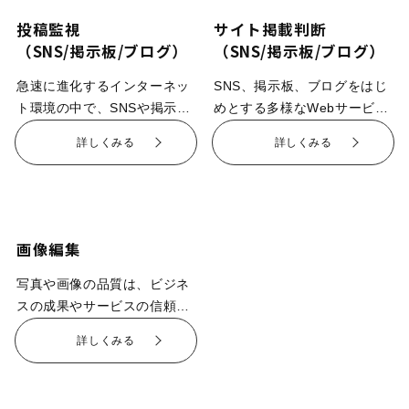
投稿監視
サイト掲載判断
（SNS/掲示板/ブログ）
（SNS/掲示板/ブログ）
急速に進化するインターネッ
SNS、掲示板、ブログをはじ
ト環境の中で、SNSや掲示
めとする多様なWebサービス
板、ブログなどへの投稿によ
では、不適切な投稿やトラブ
詳しくみる
詳しくみる
る企業ブランドへの影響は、
ルのリスクが常につきまとい
無視できないリスクとなりつ
ます。マックスコムの「サイ
つあります。マックスコムの
ト掲載判断」では、掲載前ま
「投稿監視」サービスは、企
たは掲載後のテキスト・画像
業名やブランド名のほか、設
内容の精査を毎時巡回で実施
画像編集
定したNGワード・NG画像が
し、お客様企業のサービス健
含まれる投稿を幅広いソーシ
全化をサポートします。本サ
写真や画像の品質は、ビジネ
ャルメディア上から自動で検
ービスの魅力は、コスト・品
スの成果やサービスの信頼性
知し、お客様企業へ迅速にご
質・透明性の３軸を軸に、現
に直結します。 マックスコム
詳しくみる
報告・対応支援を行うサービ
状課題を解決できる点にあり
の画像編集サービスは、お客
スです。監視ツールを駆使す
ます。 「投稿量減に伴う割高
様企業の要望を確認の上、条
ることで、膨大な量の投稿デ
感」という課題に対し、実運
件によってはグループ会社で