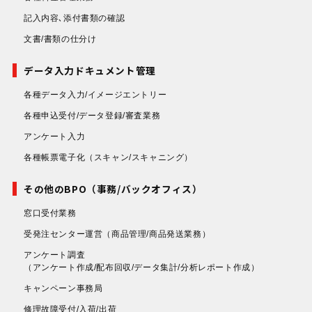
記入内容､添付書類の確認
文書/書類の仕分け
データ入力ドキュメント管理
各種データ入力/イメージエントリー
各種申込受付/データ登録/審査業務
アンケート入力
各種帳票電子化
（スキャン/スキャニング）
その他のBPO（事務/バックオフィス）
窓口受付業務
受発注センター運営
（商品管理/商品発送業務）
アンケート調査
（アンケート作成/配布回収/データ集計/分析レポート作成）
キャンペーン事務局
修理故障受付/入荷/出荷