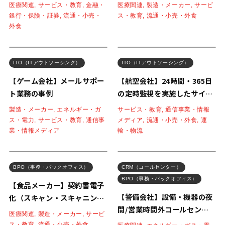
ージ
クの事例
医療関連, サービス・教育, 金融・
医療関連, 製造・メーカー, サービ
銀行・保険・証券, 流通・小売・
ス・教育, 流通・小売・外食
外食
ITO（ITアウトソーシング）
ITO（ITアウトソーシング）
【ゲーム会社】メールサポー
【航空会社】24時間・365日
ト業務の事例
の定時監視を実施したサイト
監視業務の事例
製造・メーカー, エネルギー・ガ
サービス・教育, 通信事業・情報
ス・電力, サービス・教育, 通信事
メディア, 流通・小売・外食, 運
業・情報メディア
輸・物流
BPO（事務・バックオフィス）
CRM（コールセンター）
BPO（事務・バックオフィス）
【食品メーカー】契約書電子
【警備会社】設備・機器の夜
化（スキャン・スキャニン
間/営業時間外コールセンタ
グ）および検索キーワード埋
医療関連, 製造・メーカー, サービ
ー業務(電話+事務)の事例
め込み業務の事例
ス・教育, 流通・小売・外食