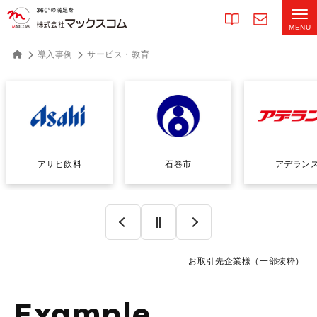
導入事例
サービス・教育
アサヒ飲料
石巻市
アデラン
お取引先企業様（一部抜粋）
Example