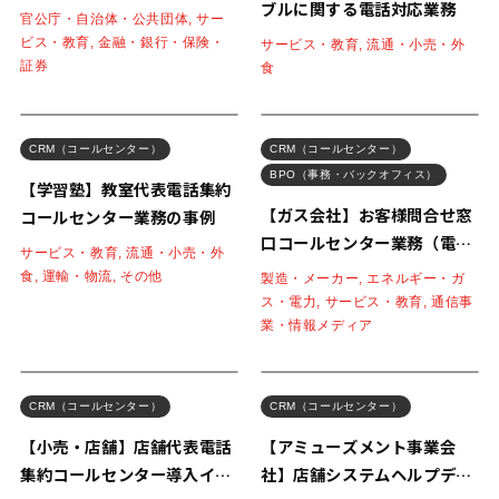
ブルに関する電話対応業務
官公庁・自治体・公共団体, サー
ビス・教育, 金融・銀行・保険・
サービス・教育, 流通・小売・外
証券
食
CRM（コールセンター）
CRM（コールセンター）
BPO（事務・バックオフィス）
【学習塾】教室代表電話集約
【ガス会社】お客様問合せ窓
コールセンター業務の事例
口コールセンター業務（電話
サービス・教育, 流通・小売・外
+事務）の事例
食, 運輸・物流, その他
製造・メーカー, エネルギー・ガ
ス・電力, サービス・教育, 通信事
業・情報メディア
CRM（コールセンター）
CRM（コールセンター）
【小売・店舗】店舗代表電話
【アミューズメント事業会
集約コールセンター導入イメ
社】店舗システムヘルプデス