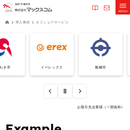
導入事例
オフショアサービス
市
イーレックス
船橋市
お取引先企業様（一部抜粋）
Example