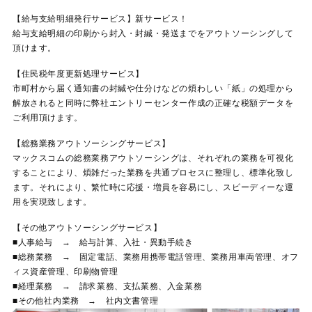
【給与支給明細発行サービス】新サービス！
給与支給明細の印刷から封入・封緘・発送までをアウトソーシングして
頂けます。
【住民税年度更新処理サービス】
市町村から届く通知書の封緘や仕分けなどの煩わしい「紙」の処理から
解放されると同時に弊社エントリーセンター作成の正確な税額データを
ご利用頂けます。
【総務業務アウトソーシングサービス】
マックスコムの総務業務アウトソーシングは、それぞれの業務を可視化
することにより、煩雑だった業務を共通プロセスに整理し、標準化致し
ます。それにより、繁忙時に応援・増員を容易にし、スピーディーな運
用を実現致します。
【その他アウトソーシングサービス】
■人事給与 → 給与計算、入社・異動手続き
■総務業務 → 固定電話、業務用携帯電話管理、業務用車両管理、オフ
ィス資産管理、印刷物管理
■経理業務 → 請求業務、支払業務、入金業務
■その他社内業務 → 社内文書管理