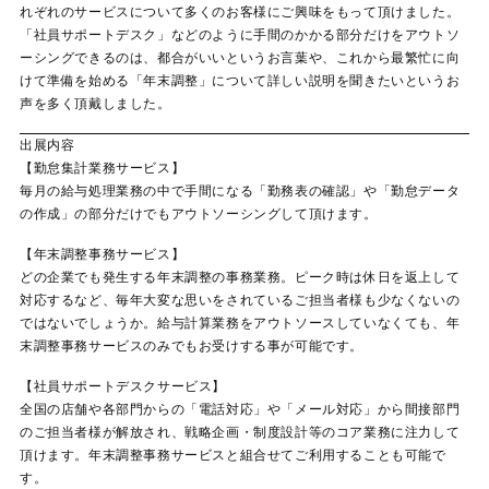
れぞれのサービスについて多くのお客様にご興味をもって頂けました。
「社員サポートデスク」などのように手間のかかる部分だけをアウトソ
ーシングできるのは、都合がいいというお言葉や、これから最繁忙に向
けて準備を始める「年末調整」について詳しい説明を聞きたいというお
声を多く頂戴しました。
出展内容
【勤怠集計業務サービス】
毎月の給与処理業務の中で手間になる「勤務表の確認」や「勤怠データ
の作成」の部分だけでもアウトソーシングして頂けます。
【年末調整事務サービス】
どの企業でも発生する年末調整の事務業務。ピーク時は休日を返上して
対応するなど、毎年大変な思いをされているご担当者様も少なくないの
ではないでしょうか。給与計算業務をアウトソースしていなくても、年
末調整事務サービスのみでもお受けする事が可能です。
【社員サポートデスクサービス】
全国の店舗や各部門からの「電話対応」や「メール対応」から間接部門
のご担当者様が解放され、戦略企画・制度設計等のコア業務に注力して
頂けます。年末調整事務サービスと組合せてご利用することも可能で
す。