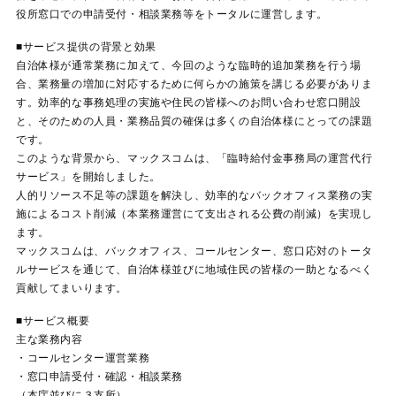
役所窓口での申請受付・相談業務等をトータルに運営します。
■サービス提供の背景と効果
自治体様が通常業務に加えて、今回のような臨時的追加業務を行う場
合、業務量の増加に対応するために何らかの施策を講じる必要がありま
す。効率的な事務処理の実施や住民の皆様へのお問い合わせ窓口開設
と、そのための人員・業務品質の確保は多くの自治体様にとっての課題
です。
このような背景から、マックスコムは、「臨時給付金事務局の運営代行
サービス」を開始しました。
人的リソース不足等の課題を解決し、効率的なバックオフィス業務の実
施によるコスト削減（本業務運営にて支出される公費の削減）を実現し
ます。
マックスコムは、バックオフィス、コールセンター、窓口応対のトータ
ルサービスを通じて、自治体様並びに地域住民の皆様の一助となるべく
貢献してまいります。
■サービス概要
主な業務内容
・コールセンター運営業務
・窓口申請受付・確認・相談業務
（本庁並びに３支所）