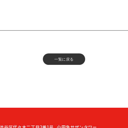
一覧に戻る
渋谷区代々木二丁目2番1号
小田急サザンタワー