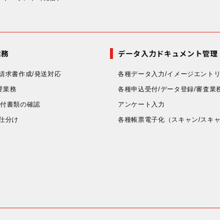
業務
データ入力ドキュメント管理
請求書作成/発送対応
各種データ入力/イメージエント
理業務
各種申込受付/データ登録/審査業
添付書類の確認
アンケート入力
仕分け
各種帳票電子化
（スキャン/スキ