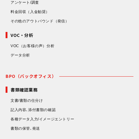
アンケート/調査
料金回収
（入金勧奨）
その他のアウトバウンド
（発信）
VOC・分析
VOC（お客様の声）分析
データ分析
BPO（バックオフィス）
書類確認業務
文書/書類の仕分け
記入内容､添付書類の確認
各種データ入力/イメージエントリー
書類の保管､発送