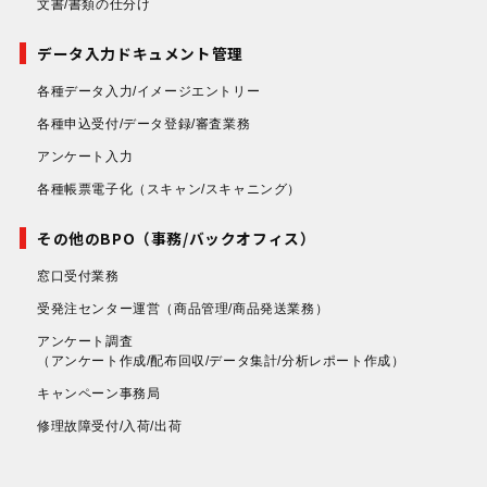
文書/書類の仕分け
データ入力ドキュメント管理
各種データ入力/イメージエントリー
各種申込受付/データ登録/審査業務
アンケート入力
各種帳票電子化
（スキャン/スキャニング）
その他のBPO（事務/バックオフィス）
窓口受付業務
受発注センター運営
（商品管理/商品発送業務）
アンケート調査
（アンケート作成/配布回収/データ集計/分析レポート作成）
キャンペーン事務局
修理故障受付/入荷/出荷