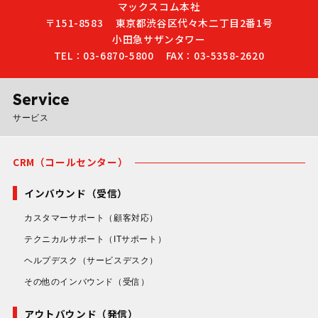
マックスコム本社
〒151-8583
東京都渋谷区代々木二丁目2番1号
小田急サザンタワー
TEL：03-6870-5800
FAX：03-5358-2620
Service
サービス
CRM（コールセンター）
インバウンド（受信）
カスタマーサポート
（顧客対応）
テクニカルサポート
（ITサポート）
ヘルプデスク
（サービスデスク）
その他のインバウンド
（受信）
アウトバウンド（発信）