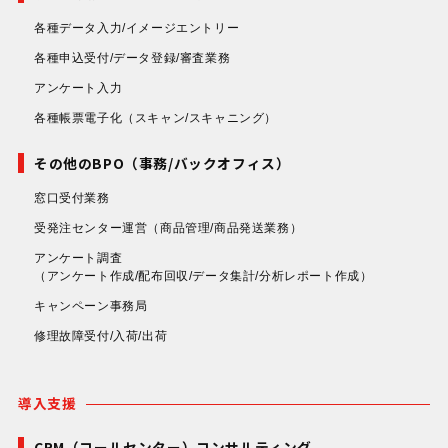
各種データ入力/イメージエントリー
各種申込受付/データ登録/審査業務
アンケート入力
各種帳票電子化
（スキャン/スキャニング）
その他のBPO（事務/バックオフィス）
窓口受付業務
受発注センター運営
（商品管理/商品発送業務）
アンケート調査
（アンケート作成/配布回収/データ集計/分析レポート作成）
キャンペーン事務局
修理故障受付/入荷/出荷
導入支援
CRM（コールセンター）コンサルティング