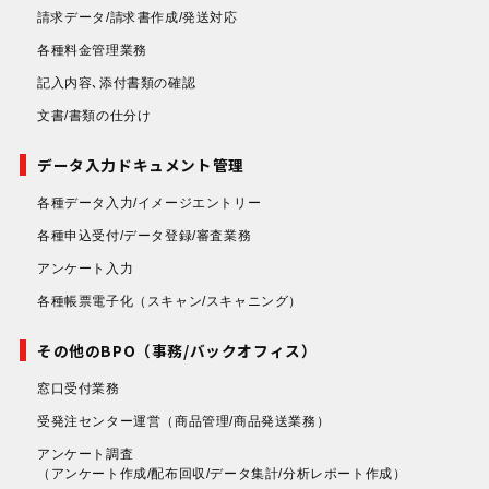
請求データ/請求書作成/発送対応
各種料金管理業務
記入内容､添付書類の確認
文書/書類の仕分け
データ入力ドキュメント管理
各種データ入力/イメージエントリー
各種申込受付/データ登録/審査業務
アンケート入力
各種帳票電子化
（スキャン/スキャニング）
その他のBPO（事務/バックオフィス）
窓口受付業務
受発注センター運営
（商品管理/商品発送業務）
アンケート調査
（アンケート作成/配布回収/データ集計/分析レポート作成）