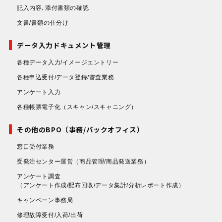
記入内容､添付書類の確認
文書/書類の仕分け
データ入力ドキュメント管理
各種データ入力/イメージエントリー
各種申込受付/データ登録/審査業務
アンケート入力
各種帳票電子化
（スキャン/スキャニング）
その他のBPO（事務/バックオフィス）
窓口受付業務
受発注センター運営
（商品管理/商品発送業務）
アンケート調査
（アンケート作成/配布回収/データ集計/分析レポート作成）
キャンペーン事務局
修理故障受付/入荷/出荷