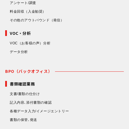
アンケート/調査
料金回収
（入金勧奨）
その他のアウトバウンド
（発信）
VOC・分析
VOC（お客様の声）分析
データ分析
BPO（バックオフィス）
書類確認業務
文書/書類の仕分け
記入内容､添付書類の確認
各種データ入力/イメージエントリー
書類の保管､発送