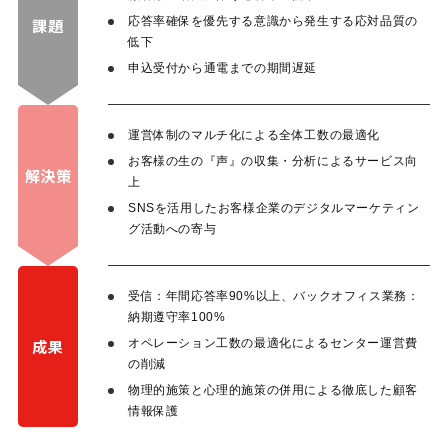
応答率確保を優先する意識から発生する応対品質の
課題
低下
申込受付から通電までの期間遅延
運営体制のマルチ化による全体工数の最適化
お客様の生の『声』の収集・分析によるサービス向
解決策
上
SNSを活用したお客様企業のデジタルマーケティン
グ活動への寄与
受信：年間応答率90%以上、バックオフィス業務：
納期遵守率100%
成果
オペレーション工数の最適化によるセンター運営費
の削減
物理的施策と心理的施策の併用による徹底した顧客
情報保護