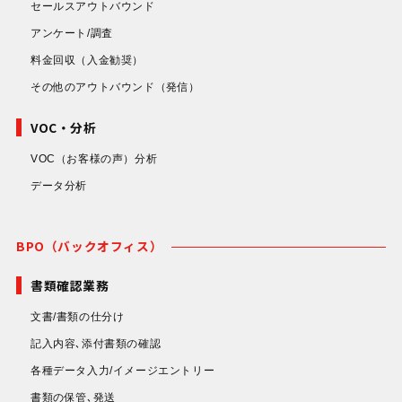
セールスアウトバウンド
アンケート/調査
料金回収
（入金勧奨）
その他のアウトバウンド
（発信）
VOC・分析
VOC（お客様の声）分析
データ分析
BPO（バックオフィス）
書類確認業務
文書/書類の仕分け
記入内容､添付書類の確認
各種データ入力/イメージエントリー
書類の保管､発送