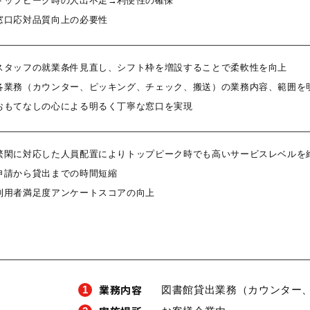
トップピーク時の人出不足→利便性の確保
窓口応対品質向上の必要性
スタッフの就業条件見直し、シフト枠を増設することで柔軟性を向上
各業務（カウンター、ピッキング、チェック、搬送）の業務内容、範囲を
おもてなしの心による明るく丁寧な窓口を実現
繁閑に対応した人員配置によりトップピーク時でも高いサービスレベルを
申請から貸出までの時間短縮
利用者満足度アンケートスコアの向上
業務内容
1
図書館貸出業務（カウンター