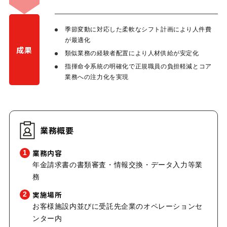
季節変動に対応した柔軟なシフト計画により人件費
が最適化
成果
類似業務の経験者配置により人材供給が安定化
指揮命令系統の明確化で正規職員の負担軽減とコア
業務への注力化を実現
業務概要
業務内容
1
年金請求書の書類審査・情報交換・データ入力等業
務
実施場所
2
お客様施設内並びに受託先企業のオペレーションセ
ンター内