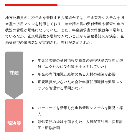
地方公務員の共済年金を管轄する共済組合では、年金業務システムを旧
来型の汎用マシンを利用しており、年金請求書の受付情報や審査の進捗
状況の管理が煩雑になっていた。また、年金請求書の件数は年々増加し
ているなか、正規職員数を増加できないことから業務委託化が決定。企
画提案型の業者選定が実施され、弊社が選定された。
年金請求書の受付情報や審査の進捗状況の管理が煩
雑（エクセルに受付簿を手入力していた）
課題
年金の専門知識と経験のある人材の確保が必要
正規職員が少ないため会計年度任用職員や派遣スタ
ッフを管理する手間がない
バーコードを活用した進捗管理システムを開発・導
入
類似業務の経験を踏まえた、人員配置計画・採用計
解決策
画・研修計画