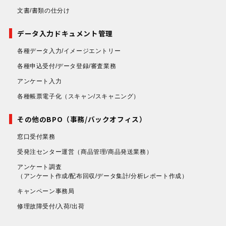
文書/書類の仕分け
データ入力ドキュメント管理
各種データ入力/イメージエントリー
各種申込受付/データ登録/審査業務
アンケート入力
各種帳票電子化
（スキャン/スキャニング）
その他のBPO（事務/バックオフィス）
窓口受付業務
受発注センター運営
（商品管理/商品発送業務）
アンケート調査
（アンケート作成/配布回収/データ集計/分析レポート作成）
キャンペーン事務局
修理故障受付/入荷/出荷