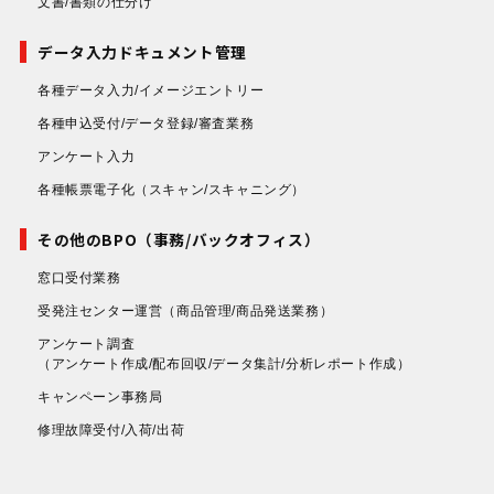
文書/書類の仕分け
データ入力ドキュメント管理
各種データ入力/イメージエントリー
各種申込受付/データ登録/審査業務
アンケート入力
各種帳票電子化
（スキャン/スキャニング）
その他のBPO（事務/バックオフィス）
窓口受付業務
受発注センター運営
（商品管理/商品発送業務）
アンケート調査
（アンケート作成/配布回収/データ集計/分析レポート作成）
キャンペーン事務局
修理故障受付/入荷/出荷