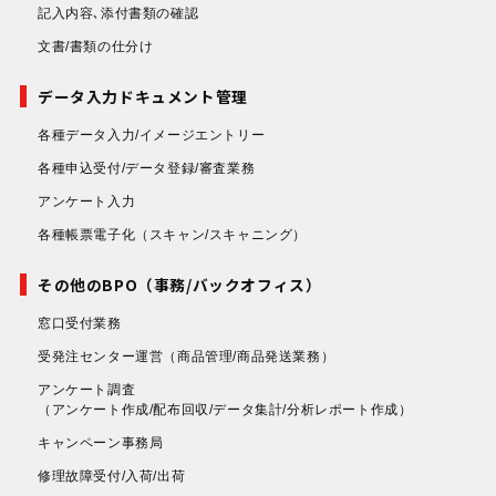
記入内容､添付書類の確認
文書/書類の仕分け
データ入力ドキュメント管理
各種データ入力/イメージエントリー
各種申込受付/データ登録/審査業務
アンケート入力
各種帳票電子化
（スキャン/スキャニング）
その他のBPO（事務/バックオフィス）
窓口受付業務
受発注センター運営
（商品管理/商品発送業務）
アンケート調査
（アンケート作成/配布回収/データ集計/分析レポート作成）
キャンペーン事務局
修理故障受付/入荷/出荷